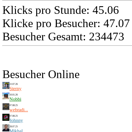
Klicks pro Stunde: 45.06
Klicke pro Besucher: 47.07
Besucher Gesamt: 234473
Besucher Online
22.07.26
Sterny
10.01.26
Nobbi
07.08.25
webradi...
07.08.25
Johnny
28.07.25
Mikhal