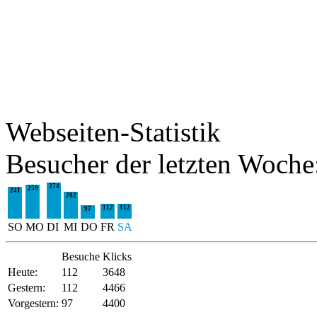
Webseiten-Statistik
Besucher der letzten Woche
274
259
241
202
112
112
97
SO
MO
DI
MI
DO
FR
SA
Besuche
Klicks
Heute:
112
3648
Gestern:
112
4466
Vorgestern:
97
4400