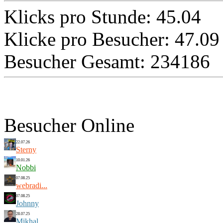
Klicks pro Stunde: 45.04
Klicke pro Besucher: 47.09
Besucher Gesamt: 234186
Besucher Online
22.07.26
Sterny
10.01.26
Nobbi
07.08.25
webradi...
07.08.25
Johnny
28.07.25
Mikhal