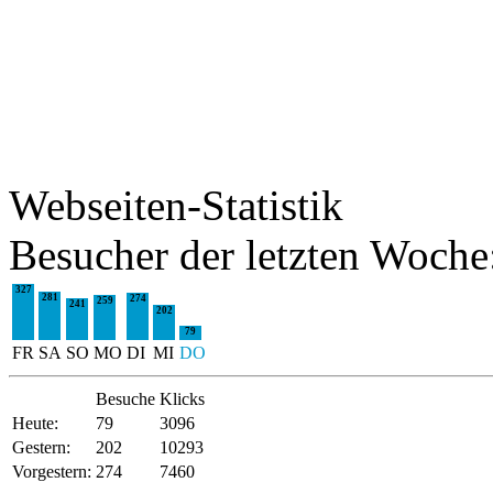
Webseiten-Statistik
Besucher der letzten Woche
327
281
274
259
241
202
79
FR
SA
SO
MO
DI
MI
DO
Besuche
Klicks
Heute:
79
3096
Gestern:
202
10293
Vorgestern:
274
7460