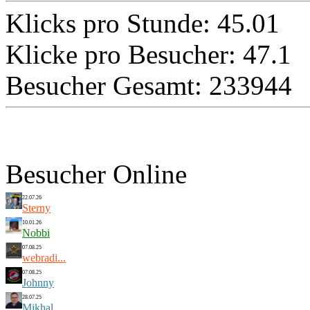
Klicks pro Stunde: 45.01
Klicke pro Besucher: 47.1
Besucher Gesamt: 233944
Besucher Online
22.07.26
Sterny
10.01.26
Nobbi
07.08.25
webradi...
07.08.25
Johnny
28.07.25
Mikhal