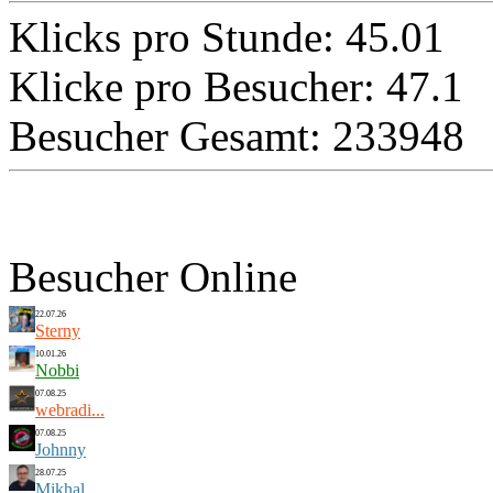
Klicks pro Stunde: 45.01
Klicke pro Besucher: 47.1
Besucher Gesamt: 233948
Besucher Online
22.07.26
Sterny
10.01.26
Nobbi
07.08.25
webradi...
07.08.25
Johnny
28.07.25
Mikhal