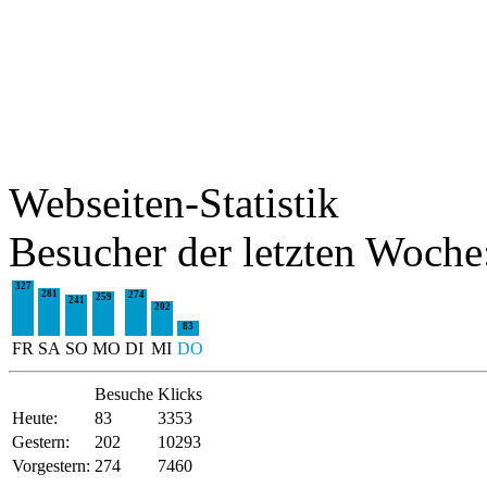
Webseiten-Statistik
Besucher der letzten Woche
327
281
274
259
241
202
83
FR
SA
SO
MO
DI
MI
DO
Besuche
Klicks
Heute:
83
3353
Gestern:
202
10293
Vorgestern:
274
7460